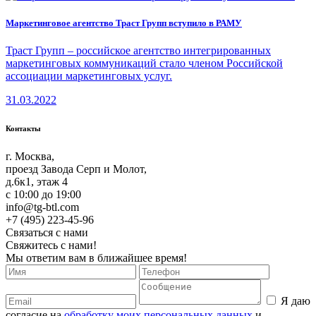
Маркетинговое агентство Траст Групп вступило в РАМУ
Траст Групп – российское агентство интегрированных
маркетинговых коммуникаций стало членом Российской
ассоциации маркетинговых услуг.
31.03.2022
Контакты
г. Москва,
проезд Завода Серп и Молот,
д.6к1, этаж 4
c 10:00 до 19:00
info@tg-btl.com
+7 (495) 223-45-96
Связаться с нами
Свяжитесь с нами!
Мы ответим вам в ближайшее время!
Я даю
согласие на
обработку моих персональных данных
и