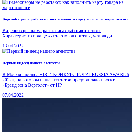
Видеообзоры не работают: как заполнить карту товара на маркетплейсе
Видеообзоры на маркетплейсах работают плохо.
Характеристики чаще «читают» алгоритмы, чем люди.
13.04.2022
Первый индеец нашего агентства
В Москве прошел «18-Й КОНКУРС POPAI RUSSIA AWARDS
2022», на котором наше агентство представляло проект
«Бренд зона Вертолет» от HР.
07.04.2022