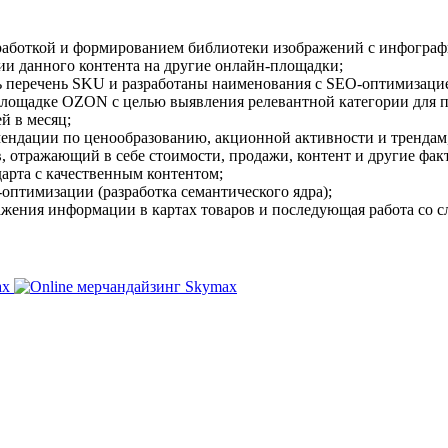
работкой и формированием библиотеки изображений с инфограф
ии данного контента на другие онлайн-площадки;
ь перечень SKU и разработаны наименования с SEO-оптимизаци
лощадке OZON с целью выявления релевантной категории для п
й в месяц;
мендации по ценообразованию, акционной активности и трендам
, отражающий в себе стоимости, продажи, контент и другие фак
арта с качественным контентом;
оптимизации (разработка семантического ядра);
ажения информации в картах товаров и последующая работа со