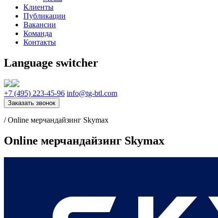
Клиенты
Публикации
Вакансии
Команда
Контакты
Language switcher
+7 (495) 223-45-96
info@tg-btl.com
Заказать звонок
/
Online мерчандайзинг Skymax
Online мерчандайзинг Skymax